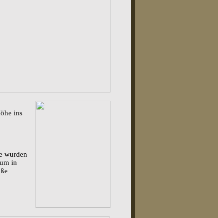
Höhe ins
ie wurden
eum in
oße