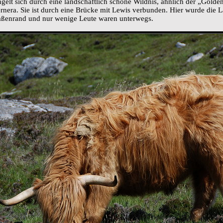
ngelt sich durch eine landschaftlich schöne Wildnis, ähnlich der „Gold
ernera. Sie ist durch eine Brücke mit Lewis verbunden. Hier wurde die L
raßenrand und nur wenige Leute waren unterwegs.