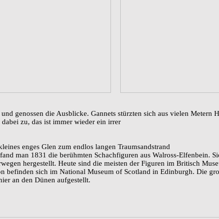
 und genossen die Ausblicke. Gannets stürzten sich aus vielen Metern 
dabei zu, das ist immer wieder ein irrer
 kleines enges Glen zum endlos langen Traumsandstrand
 fand man 1831 die berühmten Schachfiguren aus Walross-Elfenbein. S
rwegen hergestellt. Heute sind die meisten der Figuren im Britisch Mus
on befinden sich im National Museum of Scotland in Edinburgh. Die gr
ier an den Dünen aufgestellt.