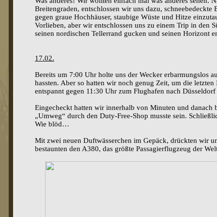
Was anderes! Wir wollten einfach mal was anderes sehen. 
Breitengraden, entschlossen wir uns dazu, schneebedeckte B
gegen graue Hochhäuser, staubige Wüste und Hitze einzutau
Vorlieben, aber wir entschlossen uns zu einem Trip in den 
seinen nordischen Tellerrand gucken und seinen Horizont er
17.02.
Bereits um 7:00 Uhr holte uns der Wecker erbarmungslos au
hassten. Aber so hatten wir noch genug Zeit, um die letzte
entspannt gegen 11:30 Uhr zum Flughafen nach Düsseldorf 
Eingecheckt hatten wir innerhalb von Minuten und danach b
„Umweg“ durch den Duty-Free-Shop musste sein. Schließli
Wie blöd…
Mit zwei neuen Duftwässerchen im Gepäck, drückten wir un
bestaunten den A380, das größte Passagierflugzeug der Welt