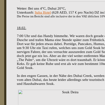
Wetter: Bei uns 4°C, Dubai 20°C,
Unterkunft:
Suba Hotel
(628 AED, 157 € pro Nacht) DZ incl
Die Preise im Bericht sind alle inclusive der in den VAE üblichen 10
18.02.
7:00 Uhr und das Handy bimmelte. Wir waren doch gerade er
Dusche und trafen Mama eine Stunde später zum Frühstück
Dort war für jeden etwas dabei. Porridge, Pancakes, Humus,
um 9:30 Uhr ein Taxi rufen, welches uns zum Gold Souk brin
nervigen Fahrer, der uns versuchte auszureden zum Gold So
doch jetzt gar nix los. Aber an der viel weiter entfernten Mari
„The Palm“, um die Uhrzeit wäre es dort traumhaft. Er könn
Keks. Er gab keine Ruhe und erst als wir zum bestimmt 10
Gold Souk.
In den engen Gassen, in der Nähe des Dubai Creek, werden 
vom alten Dubai, das heute leider allerdings sehr touristis
und Haushaltwaren Souk.